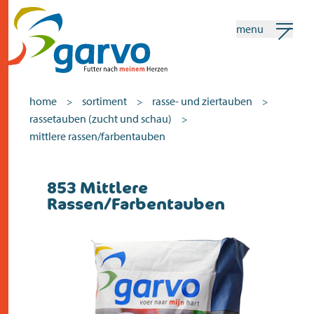
menu
mein garvo
deutsch
home
sortiment
rasse- und ziertauben
>
>
>
rassetauben (zucht und schau)
>
Suchen
mittlere rassen/farbentauben
home
853 Mittlere
Rassen/Farbentauben
das herz
sortiment
geschäfte
neuigkeiten