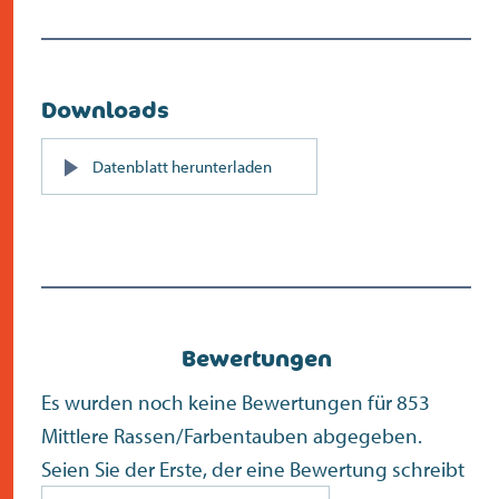
Downloads
PDF
Datenblatt herunterladen
(öffnet
sich
in
neuem
Bildschirm)
Bewertungen
Es wurden noch keine Bewertungen für 853
Mittlere Rassen/Farbentauben abgegeben.
Seien Sie der Erste, der eine Bewertung schreibt