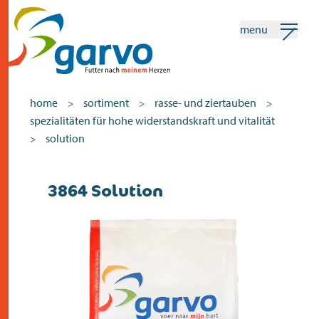
menu
mein garvo
deutsch
home
sortiment
rasse- und ziertauben
>
>
>
spezialitäten für hohe widerstandskraft und vitalität
Suchen
solution
>
home
3864 Solution
das herz
sortiment
geschäfte
neuigkeiten