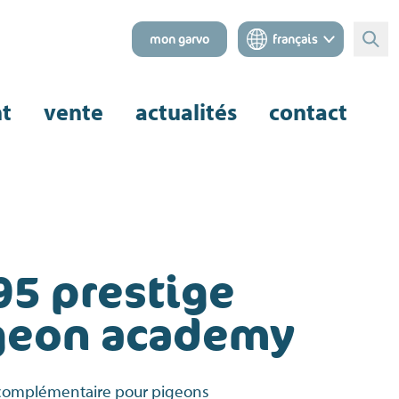
mon garvo
français
Rech
nt
vente
actualités
contact
95 prestige
geon academy
complémentaire pour pigeons