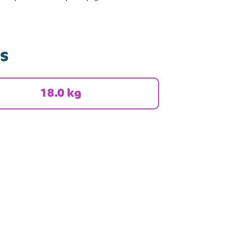
s
18.0 kg