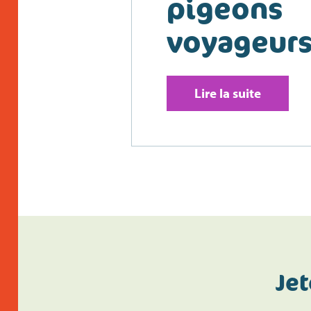
pigeons
voyageur
Lire la suite
Jet