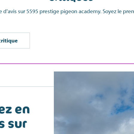
re d'avis sur 5595 prestige pigeon academy. Soyez le prem
critique
ez en
s sur