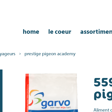
home
le coeur
assortime
yageurs
prestige pigeon academy
>
55
pi
Aliment 