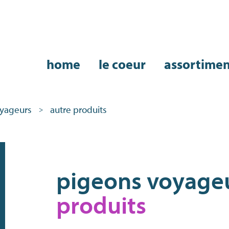
home
le coeur
assortime
yageurs
autre produits
>
Assortiment
pigeons voyage
produits