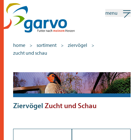
menu
mein garvo
deutsch
home
sortiment
ziervögel
>
>
>
zucht und schau
Suchen
Sortiment
home
das herz
sortiment
Ziervögel
Zucht und Schau
geschäfte
neuigkeiten