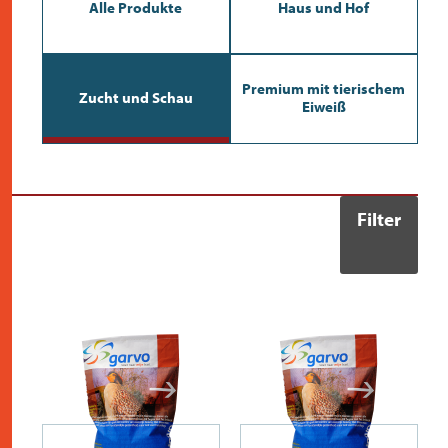
kontakt
Alle Produkte
Haus und Hof
Premium mit tierischem
Zucht und Schau
Eiweiß
Filter