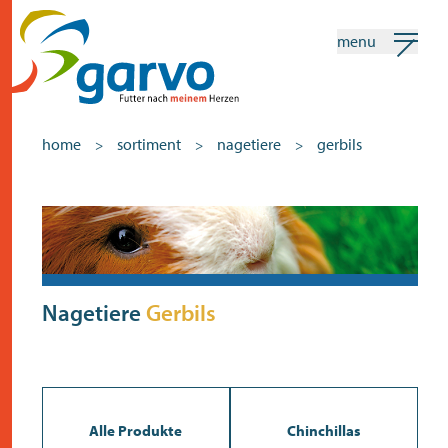
menu
mein garvo
deutsch
home
sortiment
nagetiere
gerbils
>
>
>
Suchen
Sortiment
home
das herz
Nagetiere
Gerbils
sortiment
geschäfte
neuigkeiten
Alle Produkte
Chinchillas