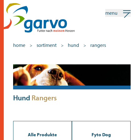
menu
mein garvo
deutsch
home
sortiment
hund
rangers
>
>
>
Suchen
Sortiment
home
das herz
Hund
Rangers
sortiment
geschäfte
neuigkeiten
Alle Produkte
Fyto Dog