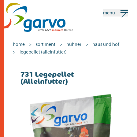
menu
mein garvo
deutsch
home
sortiment
hühner
haus und hof
>
>
>
legepellet (alleinfutter)
>
Suchen
731 Legepellet
home
(Alleinfutter)
das herz
sortiment
geschäfte
neuigkeiten