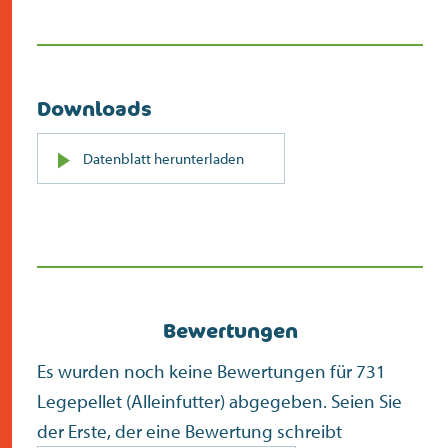
Downloads
PDF
Datenblatt herunterladen
(öffnet
sich
in
neuem
Bildschirm)
Bewertungen
Es wurden noch keine Bewertungen für 731
Legepellet (Alleinfutter) abgegeben. Seien Sie
der Erste, der eine Bewertung schreibt