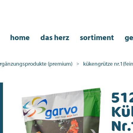
home
das herz
sortiment
ge
rgänzungsprodukte (premium)
kükengrütze nr.1(fein
>
51
Kü
Nr.