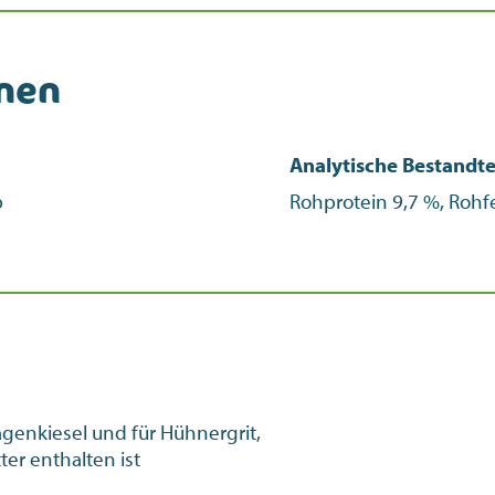
onen
Analytische Bestandte
b
Rohprotein 9,7 %, Rohfe
genkiesel und für Hühnergrit,
er enthalten ist