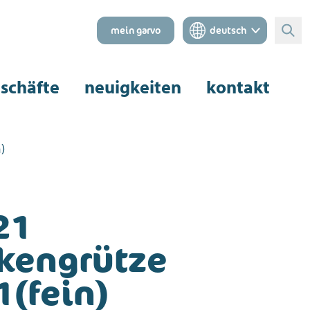
mein garvo
deutsch
Suc
schäfte
neuigkeiten
kontakt
)
21
kengrütze
1(fein)