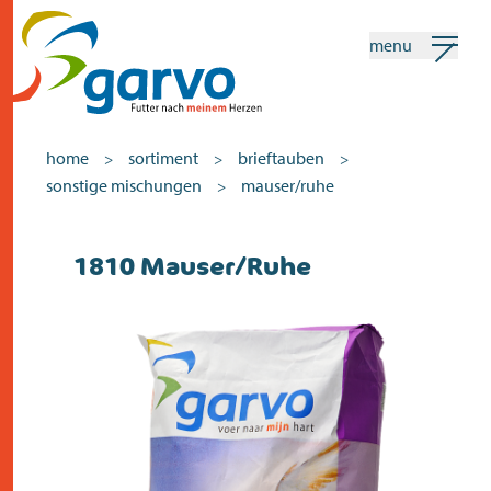
menu
mein garvo
deutsch
home
sortiment
brieftauben
>
>
>
sonstige mischungen
mauser/ruhe
>
Suchen
1810 Mauser/Ruhe
home
das herz
sortiment
geschäfte
neuigkeiten