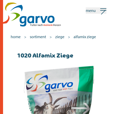
menu
mein garvo
deutsch
home
sortiment
ziege
alfamix ziege
>
>
>
Suchen
1020 Alfamix Ziege
home
das herz
sortiment
geschäfte
neuigkeiten