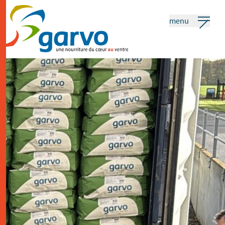
menu
mon garvo
français
Recherche
home
le coeur
assortiment
vente
actualités