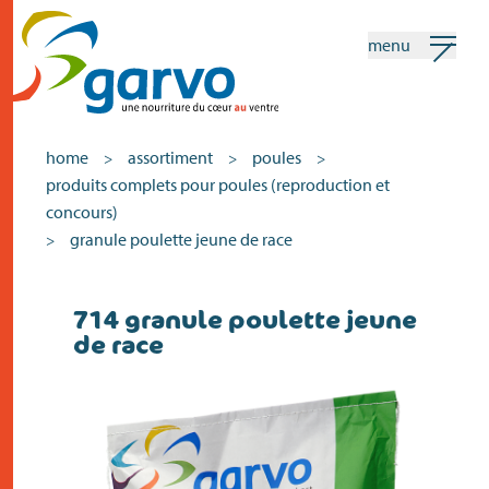
menu
mon garvo
français
home
assortiment
poules
>
>
>
produits complets pour poules (reproduction et
Recherche
concours)
granule poulette jeune de race
>
home
714 granule poulette jeune
le coeur
de race
assortiment
vente
actualités