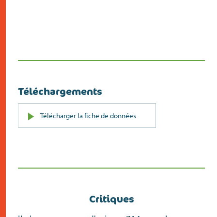
Téléchargements
PDF
Télécharger la fiche de données
(s’ouvre
dans
un
nouvel
écran)
Critiques