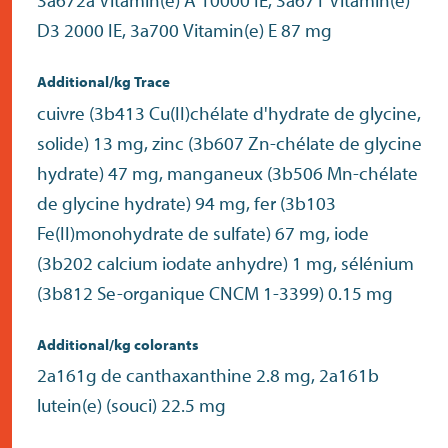
D3 2000 IE, 3a700 Vitamin(e) E 87 mg
Additional/kg Trace
cuivre (3b413 Cu(II)chélate d'hydrate de glycine,
solide) 13 mg, zinc (3b607 Zn-chélate de glycine
hydrate) 47 mg, manganeux (3b506 Mn-chélate
de glycine hydrate) 94 mg, fer (3b103
Fe(II)monohydrate de sulfate) 67 mg, iode
(3b202 calcium iodate anhydre) 1 mg, sélénium
(3b812 Se-organique CNCM 1-3399) 0.15 mg
Additional/kg colorants
2a161g de canthaxanthine 2.8 mg, 2a161b
lutein(e) (souci) 22.5 mg