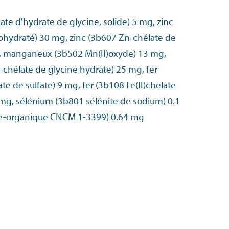
ate d'hydrate de glycine, solide) 5 mg, zinc
hydraté) 30 mg, zinc (3b607 Zn-chélate de
g, manganeux (3b502 Mn(II)oxyde) 13 mg,
hélate de glycine hydrate) 25 mg, fer
e de sulfate) 9 mg, fer (3b108 Fe(II)chelate
 mg, sélénium (3b801 sélénite de sodium) 0.1
e-organique CNCM 1-3399) 0.64 mg