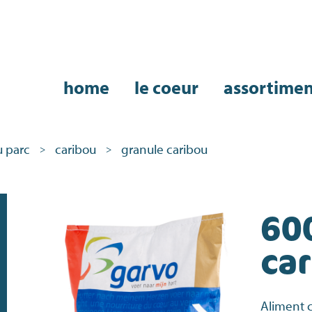
home
le coeur
assortime
 parc
caribou
granule caribou
>
>
60
ca
Aliment 