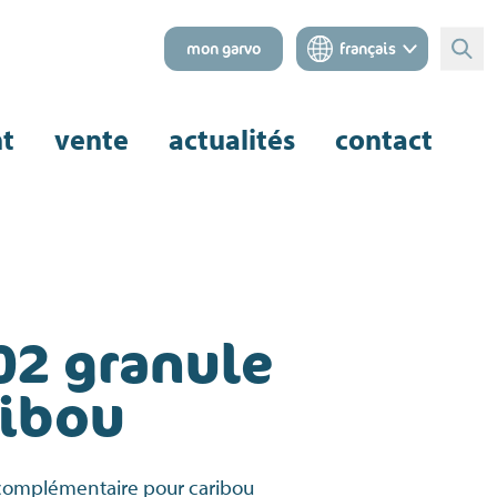
mon garvo
français
Rech
nt
vente
actualités
contact
02 granule
ribou
complémentaire pour caribou