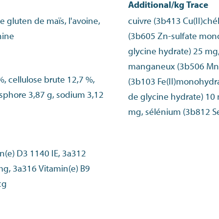
Additional/kg Trace
de gluten de maïs, l'avoine,
cuivre (3b413 Cu(II)chél
hine
(3b605 Zn-sulfate mono
glycine hydrate) 25 m
manganeux (3b506 Mn-c
%, cellulose brute 12,7 %,
(3b103 Fe(II)monohydrat
osphore 3,87 g, sodium 3,12
de glycine hydrate) 10
mg, sélénium (3b812 S
n(e) D3 1140 IE, 3a312
cg