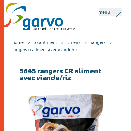
menu
mon garvo
français
home
assortiment
chiens
rangers
>
>
>
>
rangers cr aliment avec viande/riz
Recherche
5645 rangers CR aliment
home
avec viande/riz
le coeur
assortiment
vente
actualités