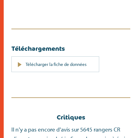
Téléchargements
PDF
Télécharger la fiche de données
(s’ouvre
dans
un
nouvel
écran)
Critiques
Il n'y a pas encore d'avis sur 5645 rangers CR