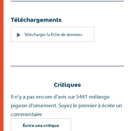
Téléchargements
PDF
Télécharger la fiche de données
(s’ouvre
dans
un
nouvel
écran)
Critiques
Il n'y a pas encore d'avis sur 5441 mélange
pigeon d’ornement. Soyez le premier à écrire un
commentaire
Écrire une critique