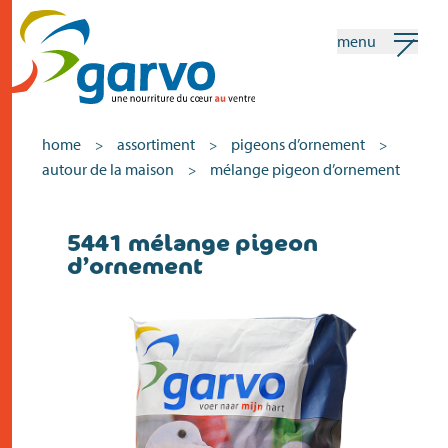
menu
mon garvo
français
home
assortiment
pigeons d’ornement
>
>
>
autour de la maison
mélange pigeon d’ornement
>
Recherche
5441 mélange pigeon
home
d’ornement
le coeur
assortiment
vente
actualités