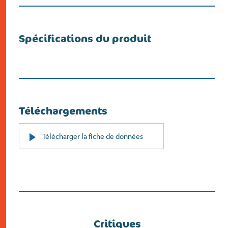
Spécifications du produit
Téléchargements
PDF
Télécharger la fiche de données
(s’ouvre
dans
un
nouvel
écran)
Critiques