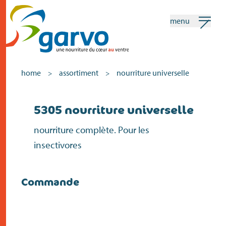
menu
mon garvo
français
home
assortiment
nourriture universelle
>
>
Recherche
5305 nourriture universelle
home
nourriture complète. Pour les
insectivores
le coeur
assortiment
Commande
vente
actualités