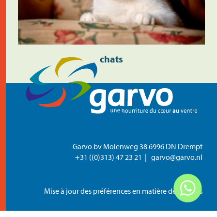
chats
Garvo bv Molenweg 38 6996 DN Drempt
+31 ((0)313) 47 23 21
garvo@garvo.nl
Mise à jour des préférences en matière de cookies