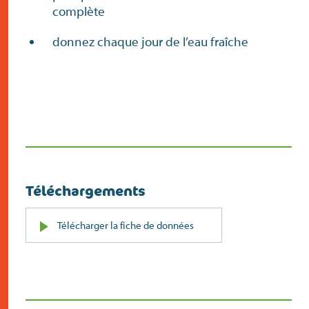
complète
donnez chaque jour de l’eau fraîche
Téléchargements
PDF
Télécharger la fiche de données
(s’ouvre
dans
un
nouvel