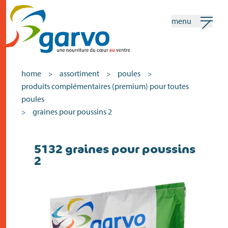
menu
mon garvo
français
home
assortiment
poules
>
>
>
produits complémentaires (premium) pour toutes
Recherche
poules
graines pour poussins 2
>
home
5132 graines pour poussins
le coeur
2
assortiment
vente
actualités