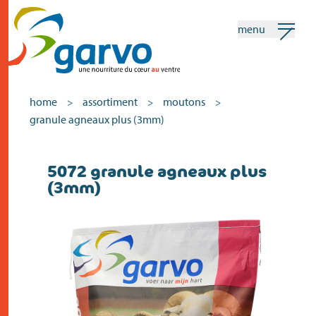
menu
mon garvo
français
home
assortiment
moutons
>
>
>
granule agneaux plus (3mm)
Recherche
5072 granule agneaux plus
home
(3mm)
le coeur
assortiment
vente
actualités