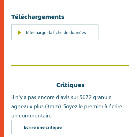
Téléchargements
PDF
Télécharger la fiche de données
(s’ouvre
dans
un
nouvel
écran)
Critiques
Il n'y a pas encore d'avis sur 5072 granule
agneaux plus (3mm). Soyez le premier à écrire
un commentaire
Écrire une critique