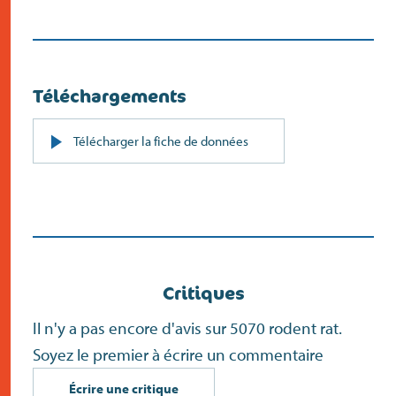
Téléchargements
PDF
Télécharger la fiche de données
(s’ouvre
dans
un
nouvel
écran)
Critiques
Il n'y a pas encore d'avis sur 5070 rodent rat.
Soyez le premier à écrire un commentaire
Écrire une critique