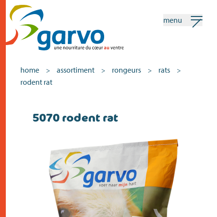
menu
mon garvo
français
home
assortiment
rongeurs
rats
>
>
>
>
rodent rat
Recherche
5070 rodent rat
home
le coeur
assortiment
vente
actualités