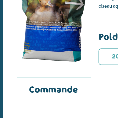
oiseau a
Poid
2
Commande