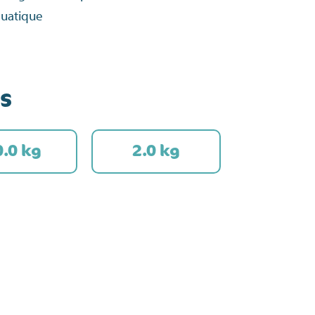
quatique
s
0.0 kg
2.0 kg