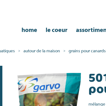
home
le coeur
assortime
uatiques
autour de la maison
grains pour canards
>
>
50
po
mélange 