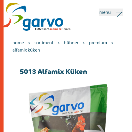
menu
mein garvo
deutsch
home
sortiment
hühner
premium
>
>
>
>
alfamix küken
Suchen
5013 Alfamix Küken
home
das herz
sortiment
geschäfte
neuigkeiten