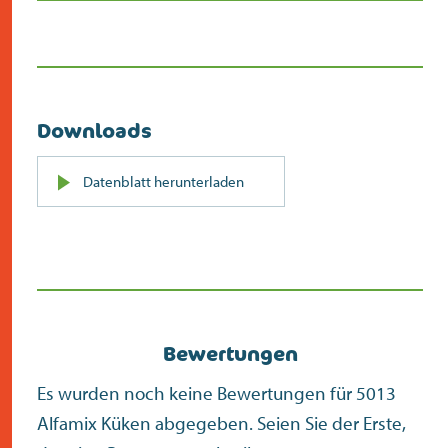
Downloads
PDF
Datenblatt herunterladen
(öffnet
sich
in
neuem
Bildschirm)
Bewertungen
Es wurden noch keine Bewertungen für 5013
Alfamix Küken abgegeben. Seien Sie der Erste,