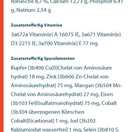
Rohasche 8,7 %, Calcium 12,73 g, Phosphor 6,41
g, Natrium 2,54 g
Zusatzstoffe/Kg Vitamine
3a672a Vitamin(e) A 16075 IE, 3a671 Vitamin(e)
D3 2215 IE, 3a700 Vitamin(e) E 77 mg
Zusatzstoffe/Kg Spurelementen
Kupfer (3b406 Cu(II)Chelat von Aminosäure
hydrat) 18 mg, Zink (3b606 Zn-Chelat von
Aminosäurehydrat) 75 mg, Mangan (3b504 Mn-
Chelat von Aminosäurehydrat) 27 mg, Eisen
(3b103 Fe(II)sulfatmonohydrat) 75 mg, Cobalt
(3b304 überzogenen Körnchen
Cobalt(II)carbonat) 1 mg, Jod (3b202
Kalziumjodat wasserfrei) 1 mg, Selen (3b810 S.