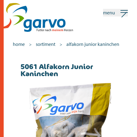
menu
mein garvo
deutsch
home
sortiment
alfakorn junior kaninchen
>
>
Suchen
5061 Alfakorn Junior
Kaninchen
home
das herz
sortiment
geschäfte
neuigkeiten