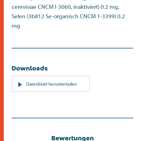
cerevisiae CNCM I-3060, inaktiviert) 0.2 mg,
Selen (3b812 Se-organisch CNCM 1-3399) 0.2
mg
Downloads
PDF
Datenblatt herunterladen
(öffnet
sich
in
neuem
Bildschirm)
Bewertungen