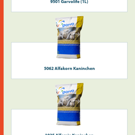
9501 Garvolife (1L)
Überprüfen Sie die
Postleitzahl
5062 Alfakorn Kaninchen
Suche
>