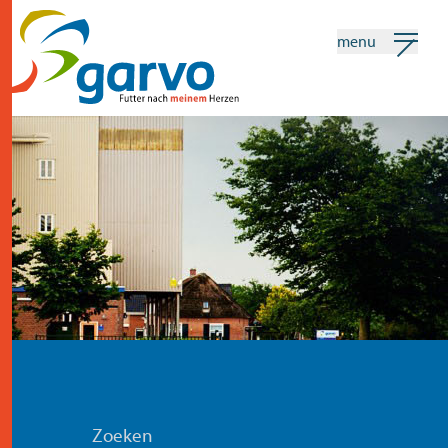
menu
mein garvo
deutsch
Suchen
home
das herz
sortiment
geschäfte
neuigkeiten
Zoeken