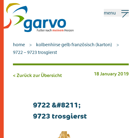
menu
mein garvo
deutsch
home
kolbenhirse gelb französisch (karton)
>
>
9722 – 9723 trosgierst
Suchen
18 January 2019
< Zurück zur Übersicht
home
das herz
sortiment
9722 &#8211;
9723 trosgierst
geschäfte
neuigkeiten