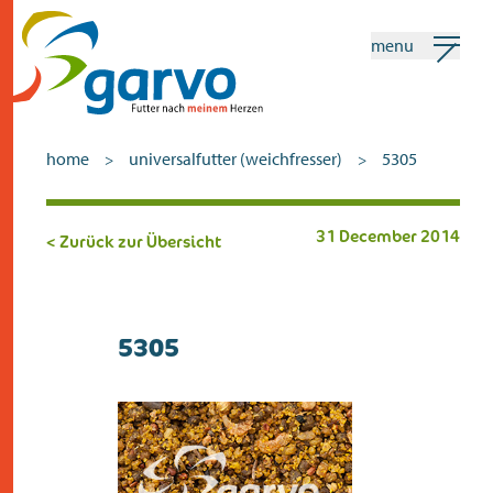
menu
mein garvo
deutsch
home
universalfutter (weichfresser)
5305
>
>
Suchen
31 December 2014
< Zurück zur Übersicht
home
das herz
5305
sortiment
geschäfte
neuigkeiten