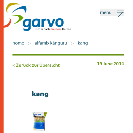
menu
mein garvo
deutsch
home
alfamix känguru
kang
>
>
Suchen
19 June 2014
< Zurück zur Übersicht
home
das herz
kang
sortiment
geschäfte
neuigkeiten