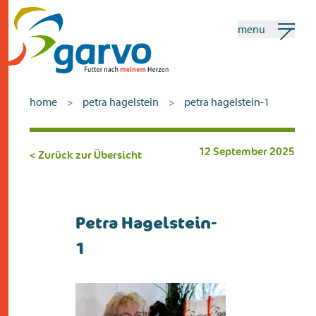
menu
mein garvo
deutsch
home
petra hagelstein
petra hagelstein-1
>
>
Suchen
12 September 2025
< Zurück zur Übersicht
home
das herz
Petra Hagelstein-
sortiment
1
geschäfte
neuigkeiten