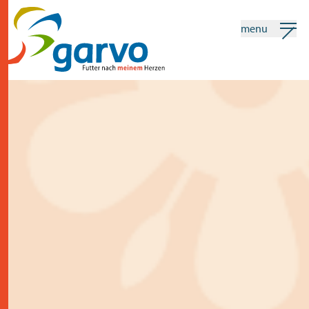
menu
mein garvo
deutsch
Suchen
home
das herz
sortiment
geschäfte
neuigkeiten