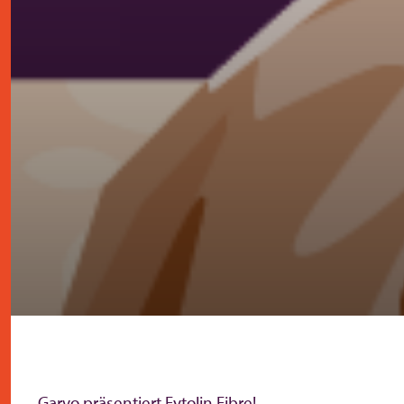
Garvo präsentiert Fytolin Fibre!