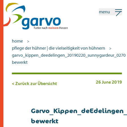
menu
mein garvo
deutsch
home
>
pflege der hühner | die vielseitigkeit von hühnern
>
Suchen
garvo_kippen_deedelingen_20190220_sunnygardeur_0270
bewerkt
home
26 June 2019
das herz
< Zurück zur Übersicht
sortiment
geschäfte
Garvo_Kippen_deEdelingen
neuigkeiten
bewerkt