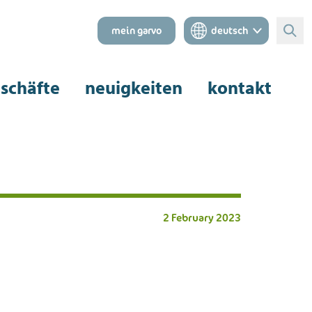
mein garvo
deutsch
Suc
schäfte
neuigkeiten
kontakt
2 February 2023