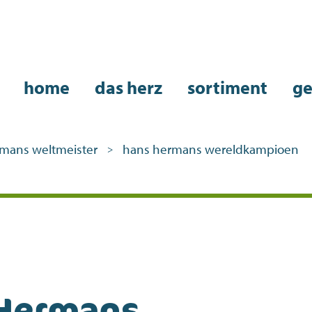
home
das herz
sortiment
ge
rmans weltmeister
hans hermans wereldkampioen
>
Hermans