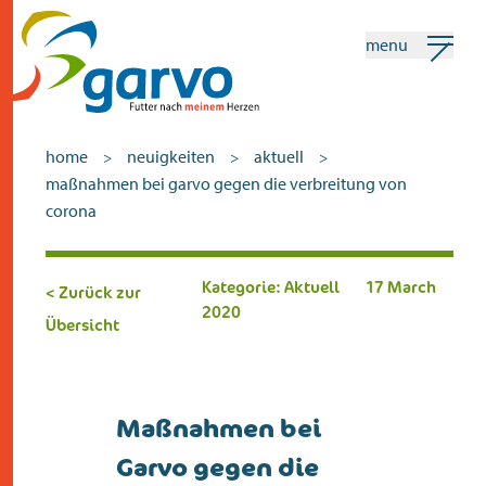
menu
mein garvo
deutsch
home
neuigkeiten
aktuell
>
>
>
maßnahmen bei garvo gegen die verbreitung von
Suchen
corona
home
Kategorie: Aktuell
17 March
< Zurück zur
2020
das herz
Übersicht
sortiment
geschäfte
Maßnahmen bei
neuigkeiten
Garvo gegen die