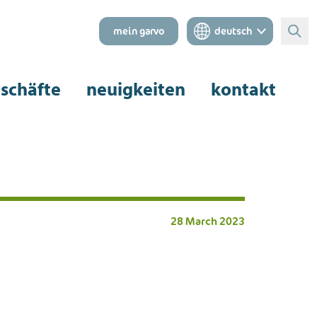
mein garvo
deutsch
Suc
schäfte
neuigkeiten
kontakt
28 March 2023