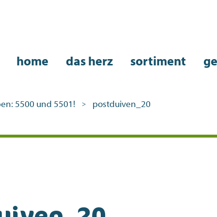
home
das herz
sortiment
ge
ben: 5500 und 5501!
postduiven_20
>
uiven_20